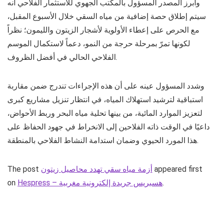
وأبرز المصدر المسؤول بالمكتب الجهوي للاستثمار الفلاحي أنه
سيتم إطلاق حصة إضافية من مياه السقي خلال الأسبوع المقبل،
مع الحرص على إعطاء الأولوية لأشجار الزيتون والليمون؛ نظراً
لكونها تمرّ بمرحلة حرجة من النمو، دعماً لاستكمال الموسم
الفلاحي الحالي في أفضل الظروف.
وشدد المسؤول عينه على أن هذه الإجراءات تندرج ضمن مقاربة
استباقية لترشيد استهلاك المياه، في انتظار تنزيل مشاريع كبرى
لتعزيز الموارد المائية، من بينها تحلية مياه البحر وربط الأحواض،
داعيًا في الوقت ذاته الفلاحين إلى الانخراط في جهود الحفاظ على
هذا المورد الحيوي وضمان استدامة النشاط الفلاحي بالمنطقة.
appeared first
أزمة مياه سقي تهدد محاصيل زيتون
The post
.
Hespress – هسبريس جريدة إلكترونية مغربية
on