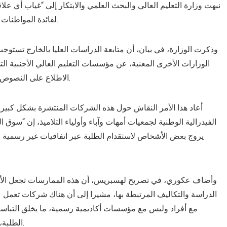
نبهت وزارة التعليم العالي والبحث العلمي والابتكار إلى “غياب أ
لفائدة المواطنات والمواطنين الراغبين في متابعة دراساتهم العليا بالخارج.
وذكرت الوزارة، في بيان، أن متابعة الدراسات العليا بالخارج تستوجب
الوزارات الأخرى المعنية، عن مؤسسات التعليم العالي الأجنبية ا
الاطلاع على النصوص التنظيمية المؤطرة لمسطرة معادلة الشهادات الأجنبية.
أعاد هذا الأمر النقاش حول هذه الشركات المنتشرة بشكل كبير
الفيدرالية الوطنية لجمعيات أمهات وآباء وأولياء التلاميذ، إن “سوق 
يروج بعض الأشخاص لاستقدام الطلبة عبر اتفاقيات غير رسمية 
وأضاف عكوري، في تصريح لهسبريس، أن هذه الممارسات تجعل الأسر
الدراسة والتكاليف المرتبطة بها، مشيرا إلى أن هناك شركات تعمل عل
مع أفراد وليس مع مؤسسات أكاديمية رسمية، ما يخلق التباسا
الطلبة، ومدى قبولها في الدول المعنية أو في المغرب مستقبلا.