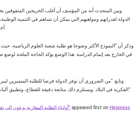
وبين المتحدث أنه من المؤسف أن أغلب الخريجين المتفوقين يختا
الدولة لقدراتهم ومواهبهم التي يمكن أن تساهم في التنمية الوطنية، 
أخرى، فيما يفقد المغرب إمكانيات مهمة للتطوير والابتكار.
وذكر أن “النموذج الأكثر وضوحا هو طلبة شعبة العلوم الرياضية، حي
في الخارج بعد إتمام الدراسة. هذا الوضع يؤكد الحاجة الملحة لوضع
وتابع: “من الضروري أن توفر الدولة فرصا للطلبة المتميزين ليب
الفكرية في البلاد. ويستلزم ذلك متابعة دقيقة للقطاع، وتطبيق آليات مراقبة لضمان استفادة الطلبة والمجتمع المغربي معا”.
Hespress
appeared first on
أولياء الطلبة المغاربة يدعون إلى تقنين نشاط “شركات وساطة الدراسة بالخارج”