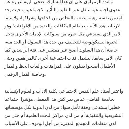
وشدد الزمراوي على أن هذا السلوك أضحى اليوم عبارة عن
عدوى اجتماعية تنتقل عبر التقليد والتأثير الاجتماعيين، حيث يجد
المدمن نفسه رهينة يصعب التخلص من فخاخها وشراكها، ولاسيما
لارتباط هذه الألعاب بنظام المكافآت والعديد من الإغراءات؛ وهو
الأمر الذي يستدعي مثل غيره من سلوكات الإدمان الأخرى تدخل
الخبرة السيكولوجية للتخفيف من حدة هذا السلوك أو الحد منه،
خاصة أن هذا السلوك أصبح غير مقتصر على فئة الراشدين كما
كان الأمر سابقا، ليشمل فئات اجتماعية أخرى كالمراهقين وحتى
الأطفال أصبحوا يقبلون على المراهنات وألعاب الحظ والقمار
وخاصة القمار الرقمي.
واعتبر أستاذ علم النفس الاجتماعي بكلية الآداب والعلوم الإنسانية
بجامعة القاضي عياض بمراكش هذا المعطى مؤشرا اجتماعيا
خطيرا يستدعي وقفة تأمل سواء من لدن الدولة بكل مؤسساتها
التشريعية والتنفيذية أم من لدن مراكز البحث العلمية أم حتى من
لدن منظمات المجتمع المدني، من أجل الوقوف على الأسباب