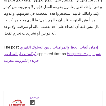
وأورد اليرماني أن المقبلين على القمار يجهلون تماما حكم التحريم
وحتى أولئك الذين يعلمون بحرمة الفعل فإنهم لا يعتبرونه من كبائر
الإثم. ولذلك، فإنهم استصغروا هذه المعصية في نفوسهم، وعدوها
من أوهن الذنوب، فلسان حالهم يقول: ما الذي يمنع من كسب
مال ليس فيه أي اعتداء على أحد بغصب ماله أو سرقته، ولا توجد
أية قوانين أو تشريعات تجرم الفعل.
إدمان ألعاب الحظ والمراهنات .. بين السلوك القهري
The post
Hespress – هسبريس
appeared first on
و”استصغار المعاصي”
.
جريدة إلكترونية مغربية
admin