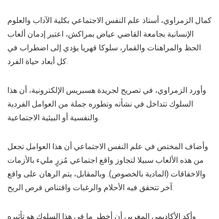
كمال الزمراوي، أستاذ علم النفس الاجتماعي بكلية الآداب والعلوم
الإنسانية بجامعة القاضي عياض بمراكش، اعتبر إدمان ألعاب
الحظ والمراهنات والقمار، سلوكا قهريا يؤدي إلى اضطراب في
كل أبعاد حياة الفرد.
وأورد الزمراوي، في تصريح لجريدة هسبريس الإلكترونية، أن هذا
السلوك تتداخل في نشأته وتطوره جملة من العوامل الفردية
والنفسية أو البيئية الاجتماعية.
وأضاف المختص في علم النفس الاجتماعي أن هذا العوامل تجعل
من هذه الألعاب سبيلا لتجاوز واقع اجتماعي مُزرٍ مليء بالأزمات
والاخفاقات (المادية بالخصوص). وبالمقابل، يتم الرهان على واقع
آخر تتحقق فيه الأحلام والرغبات واقتناص فرص الربح.
وأكد الأكاديمي المغربي أن أخطر ما في هذا السلوك هو تأثيره