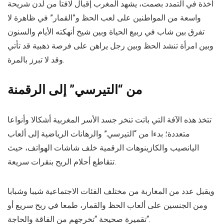
آخذة في التمدد بصمت، يشهد المغرب إقبال لافتا من لدن شريحة
واسعة من المواطنين على لعب الحظ و”القمار” في ظاهرة لا
تفرق بين شاب في ربيع الحياة وبين شيخ أنهكته الأيام والسنون
وبين امرأة تنشد الحظ وبين رجل يراهن على فرصة ذهبية قد تأتي
وقد لا تبرز بالمرة.
من “التيرسي” إلى الرقمنة
تتخذ هذه الآفة التي باتت تنخر جسد الأسر المغربية أشكالا وأنواعا
متعددة؛ بدءا من “التيرسي” والرهانات الرياضية إلى ألعاب
اليانصيب والكازينوهات الرقمية خلف شاشات الهواتف، حيث
تتقاطع أحلام الربح بنقرات سريعة.
ويقبل عدد من المغاربة من مختلف الفئات الاجتماعية شيبا وشبابا
ومن الجنسين على ألعاب الحظ والقمار، طمعا في ربح سريع أو
“تقميرة صحيحة “تخرجهم من الفاقة والحاجة.