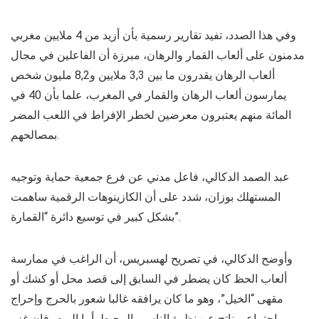
وفي هذا الصدد، تفيد تقارير رسمية بأن أزيد من 4 ملايين مغربي
مدمنون على ألعاب القمار والرهان، مبرزة أن الفاعلين في مجال
ألعاب الرهان يقدرون ما بين 3,3 ملايين و8,2 مليون شخص
يمارسون ألعاب الرهان والقمار في المغرب، علما بأن 40 في
المائة منهم يعتبرون معرضين لخطر الإفراط في اللعب المضر
بمصالحهم.
عبد الصمد الدكالي، فاعل مدني عن فرع جمعية حماية وتوجيه
المستهلك بوزان، شدد على أن الكازينوهات الرقمية ساهمت
بشكل كبير في توسيع دائرة “القمارة”.
وأوضح الدكالي، في تصريح لهسبريس، أن الراغب في ممارسة
ألعاب الحظ كان يضطر في السابق إلى قصد محل أو كشك أو
مقهى “الخيل”، وهو ما كان يرافقه غالبا شعور بالحرج وإحراج
اجتماعي ناتج عن نظرة الناس والمحيط. أما اليوم، فإن غزو