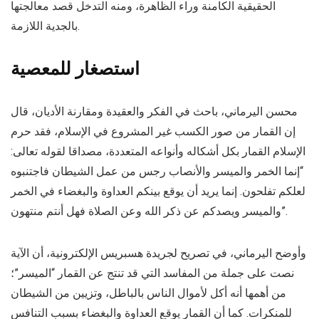
الحقيقية الكامنة وراء الظاهرة، ومنه التدخل قصد معالجتها
بالجدية اللازمة.
استصغار للمعصية
محسن اليرماني، باحث في الفكر والعقيدة ومقارنة الأديان، قال
إن القمار من صور الكسب غير المشروع في الإسلام، فقد حرم
الإسلام القمار بكل أشكاله وأنواعه المتعددة، مصداقا لقوله تعالى:
“إنما الخمر والميسر والأنصاب رجس من عمل الشيطان فاجتنبوه
لعلكم تفلحون. إنما يريد أن يوقع بينكم العداوة والبغضاء في الخمر
والميسر ويصدكم عن ذكر الله وعن الصلاة فهل أنتم منتهون”.
وأوضح اليرماني، في تصريح لجريدة هسبريس الإلكترونية، أن الآية
نصت على جملة من المفاسد التي قد تنتج عن القمار “الميسر”؛
من أهمها أنه أكل لأموال الناس بالباطل، وتزيين من الشيطان
للمنكرات. كما أن القمار يوقع العداوة والبغضاء بسبب التنافس