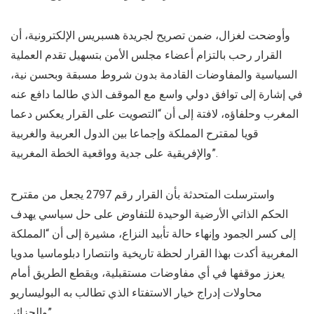
وأوضحت لغزال، ضمن تصريح لجريدة هسبريس الإلكترونية، أن
القرار رحب بالتزام أعضاء مجلس الأمن بتسهيل تقدم العملية
السياسية والمفاوضات القادمة بدون شروط مسبقة وبحسن نية،
في إشارة إلى توافق دولي واسع مع الموقف الذي طالما دافع عنه
المغرب وحلفاؤه، لافتة إلى أن “التصويت على القرار يعكس دعما
قويا لمقترح المملكة وإجماعا بين الدول العربية والغربية
والإفريقية على جدية وواقعية الخطة المغربية”.
واسترسلت المتحدثة بأن القرار رقم 2797 يجعل من مقترح
الحكم الذاتي الأرضية الوحيدة للتفاوض على حل سياسي يهدف
إلى كسر الجمود وإنهاء حالة تأبيد النزاع، مشيرة إلى أن “المملكة
المغربية أكدت بهذا القرار لحظة تاريخية وانتصارا دبلوماسيا مدويا
يعزز موقفها في أي مفاوضات مستقبلية، ويقطع الطريق أمام
محاولات إدراج خيار الاستفتاء الذي تطالب به البوليساريو
والجزائر”.