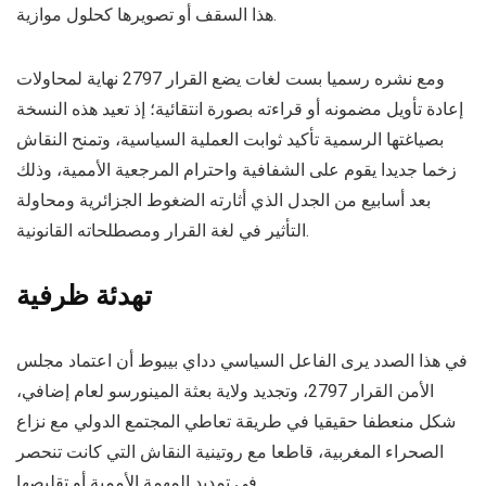
هذا السقف أو تصويرها كحلول موازية.
ومع نشره رسميا بست لغات يضع القرار 2797 نهاية لمحاولات
إعادة تأويل مضمونه أو قراءته بصورة انتقائية؛ إذ تعيد هذه النسخة
بصياغتها الرسمية تأكيد ثوابت العملية السياسية، وتمنح النقاش
زخما جديدا يقوم على الشفافية واحترام المرجعية الأممية، وذلك
بعد أسابيع من الجدل الذي أثارته الضغوط الجزائرية ومحاولة
التأثير في لغة القرار ومصطلحاته القانونية.
تهدئة ظرفية
في هذا الصدد يرى الفاعل السياسي دداي بيبوط أن اعتماد مجلس
الأمن القرار 2797، وتجديد ولاية بعثة المينورسو لعام إضافي،
شكل منعطفا حقيقيا في طريقة تعاطي المجتمع الدولي مع نزاع
الصحراء المغربية، قاطعا مع روتينية النقاش التي كانت تنحصر
في تمديد المهمة الأممية أو تقليصها.