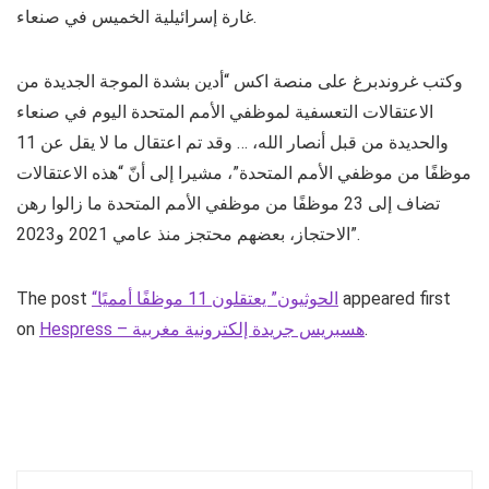
غارة إسرائيلية الخميس في صنعاء.
وكتب غروندبرغ على منصة اكس “أدين بشدة الموجة الجديدة من
الاعتقالات التعسفية لموظفي الأمم المتحدة اليوم في صنعاء
والحديدة من قبل أنصار الله، … وقد تم اعتقال ما لا يقل عن 11
موظفًا من موظفي الأمم المتحدة”، مشيرا إلى أنّ “هذه الاعتقالات
تضاف إلى 23 موظفًا من موظفي الأمم المتحدة ما زالوا رهن
الاحتجاز، بعضهم محتجز منذ عامي 2021 و2023”.
The post
“الحوثيون” يعتقلون 11 موظفًا أمميًا
appeared first
on
Hespress – هسبريس جريدة إلكترونية مغربية
.