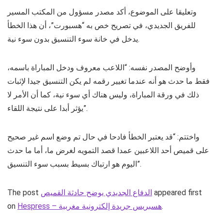
وتعليقا على الموضوع، أكد مصدر مسؤول من المكتب المسير
للفريق الجديدي، في تصريح خص به “هسبورت”، أن هذا الخطأ
يدخل في خانة سوء التنسيق بدون سوء نية.
وأوضح المصدر نفسه: “اللاعب معروف ودخل المباراة باسمه،
فقط ما حدث هو أنه عندما تغيير رقمه لم يكن التنسيق جيدا لإثبات
ذلك في ورقة المباراة، وليس هناك أي سوء نية، كما أن الأمر لا
يؤثر أبدا على نتيجة اللقاء”.
واختتم: “قد يعتبر الخطأ فادحا في حال تم وضع اسم غير صحيح
على قميص أحد اللاعبين عمدا قصد التمويه لغرض ما، أما ما حدث
اليوم هو ارتباك بسيط بسبب سوء التنسيق”.
appeared first
الدفاع الجديدي يوضح حادثة القميص
The post
.
Hespress – هسبريس جريدة إلكترونية مغربية
on