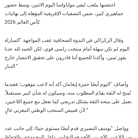
احتضنها ملعب ليفي مواناواسا اليوم الاثنين، وسط حضور
جماهيري كبير، ضمن التصفيات الإفريقية المؤهلة إلى نهائيات
كأس العالم 2026.
وقال الركراكي في الندوة الصحافية عقب المواجهة: “المباراة
اليوم لم تكن سهلة أمام منتخب زامبي قوي، لكن الحمد لله عدنا
بفوز ثمين، وأكدنا للجميع أننا قادرون على تحقيق الانتصار خارج
الديار.”
وأضاف: “اليوم أيضًا حمزة إيغامان أكد أنه لاعب موهوب؛ فعندما
تُمنح له الثقة يقدّم المطلوب منه، وسيكون له شأن كبير مستقبلاً.
نعمل على منحه الثقة بشكل تدريجي كما نفعل مع جميع اللاعبين،
لأن قميص المنتخب الوطني المغربي غالٍ.”
وواصل: “يوسف النصيري قدم أيضًا مستوى جيدًا، إلى جانب عدد
من اللاعبين الآخرين. الأهم هو التجانس داخل المجموعة، والحفاظ