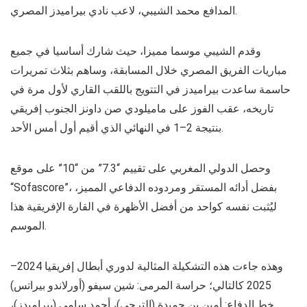
المدافع محمد الشيبي، لاعب نادي بيراميدز المصري.
وقدم الشيبي موسما مميزا، حيث شارك أساسيا في جميع
مباريات الفريق المصري خلال المسابقة، وساهم بثلاث تمريرات
حاسمة ساعدت بيراميدز في التتويج باللقب القاري لأول مرة في
تاريخه، عقب الفوز على ماميلودي صن داونز الجنوب إفريقي
بنتيجة 2–1 في النهائي الذي أقيم أول أمس الأحد.
وحصل الدولي المغربي على تقييم “7.3” من “10” على موقع
“Sofascore”، بفضل أدائه المستقر ومردوده الدفاعي المميز،
ليُثبت نفسه كواحد من أفضل الأظهرة في القارة الإفريقية هذا
الموسم.
وهذه جاءت هذه التشكيلة المثالية لدوري أبطال إفريقيا 2024–
2025 كالتالي؛ حراسة المرمى: شين سيفو (أورلاندو بيراتس)
ـ خط الدفاع: أمين بن حميدة (الترجي)، أحمد سامي (بيراميدز)،