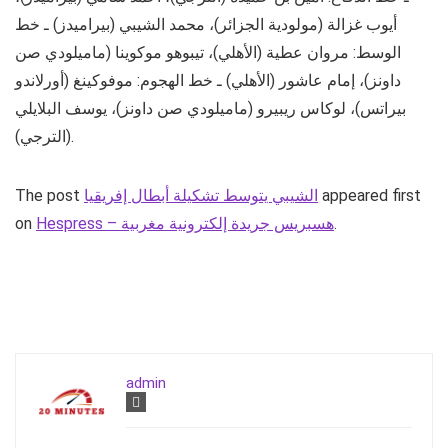
أيوب غزالة (مولودية الجزائر)، محمد الشيبي (بيراميدز) ـ خط
الوسط: مروان عطية (الأهلي)، تيبوهو موكوينا (ماميلودي صن
داونز)، إمام عاشور (الأهلي) ـ خط الهجوم: موفوكينغ (أورلاندو
بيراتس)، لوكاس ريبيرو (ماميلودي صن داونز)، يوسف البلايلي
(الترجي).
The post
الشيبي يتوسط تشكيلة أبطال إفريقيا
appeared first
on
Hespress – هسبريس جريدة إلكترونية مغربية
.
admin