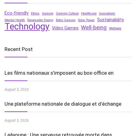
Eco-friendly
Ethics
Gaming
Gaming Culture
Healthcare
Innovations
Sustainability
Mental Health
Renewable Energy
Retro Gaming
Solar Power
Technology
Well-being
Video Games
Wellness
Recent Post
Les films nationaux s’imposent au box-office en
August 5, 2026
Une plateforme nationale de dialogue et d’échange
August 5, 2026
Laâyoune : Une serveuse retrouvée morte dans