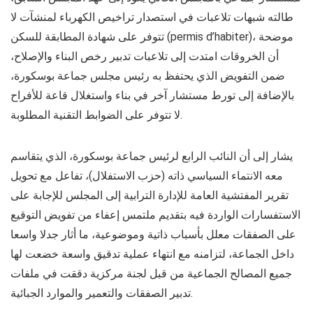
طالته شبهات تلاعبات في استصدار تراخيص الكهرباء لمنشآت لا
تتوفر على شهادة المطابقة للسكن (permis d’habiter)، موضحة
أن الخروقات امتدت إلى تلاعبات تدبير رخص البناء والإصلاح،
ضمن التفويض الذي يحتفظ به رئيس مجلس جماعة بوسكورة،
بالإضافة إلى تورط مستشار آخر في بناء واستغلال قاعة للأفراح
لا تتوفر على الضوابط التقنية المطلوبة.
يشار إلى أن النائب الرابع لرئيس جماعة بوسكورة، الذي يتقاسم
معه الانتماء السياسي ذاته (حزب الاستفلال)، تفاعل مع تحويل
تقرير المفتشية العامة للإدارة الترابية إلى المجلس للإجابة على
الاستفسارات الواردة فيه بتقديم ملتمس إعفاء من تفويض التوقيع
على الصفقات معلل بأسباب ذاتية وموضوعية، ما أثار جدلا واسعا
داخل الجماعة، لتزامنه مع انتهاء عملية تدقيق واسعة خضعت لها
جميع المصالح الجماعية من قبل لجنة مركزية دققت في ملفات
تدبير الصفقات والتعمير والموارد الجبائية.