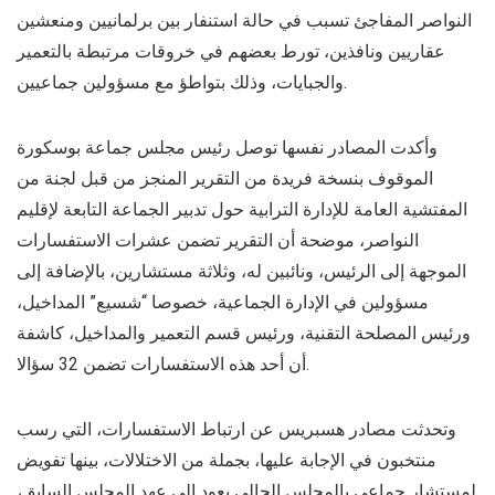
النواصر المفاجئ تسبب في حالة استنفار بين برلمانيين ومنعشين
عقاريين ونافذين، تورط بعضهم في خروقات مرتبطة بالتعمير
والجبايات، وذلك بتواطؤ مع مسؤولين جماعيين.
وأكدت المصادر نفسها توصل رئيس مجلس جماعة بوسكورة
الموقوف بنسخة فريدة من التقرير المنجز من قبل لجنة من
المفتشية العامة للإدارة الترابية حول تدبير الجماعة التابعة لإقليم
النواصر، موضحة أن التقرير تضمن عشرات الاستفسارات
الموجهة إلى الرئيس، ونائبين له، وثلاثة مستشارين، بالإضافة إلى
مسؤولين في الإدارة الجماعية، خصوصا “شسيع” المداخيل،
ورئيس المصلحة التقنية، ورئيس قسم التعمير والمداخيل، كاشفة
أن أحد هذه الاستفسارات تضمن 32 سؤالا.
وتحدثت مصادر هسبريس عن ارتباط الاستفسارات، التي رسب
منتخبون في الإجابة عليها، بجملة من الاختلالات، بينها تفويض
لمستشار جماعي بالمجلس الحالي يعود إلى عهد المجلس السابق،