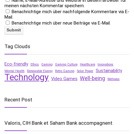
Name, E-Mail-Adresse und Website in diesem Browser für
meinen nächsten Kommentar speichern.
Benachrichtige mich über nachfolgende Kommentare via E-
Mail.
Benachrichtige mich über neue Beiträge via E-Mail.
Tag Clouds
Eco-friendly
Ethics
Gaming
Gaming Culture
Healthcare
Innovations
Sustainability
Mental Health
Renewable Energy
Retro Gaming
Solar Power
Technology
Well-being
Video Games
Wellness
Recent Post
Valoris, CIH Bank et Saham Bank accompagnent