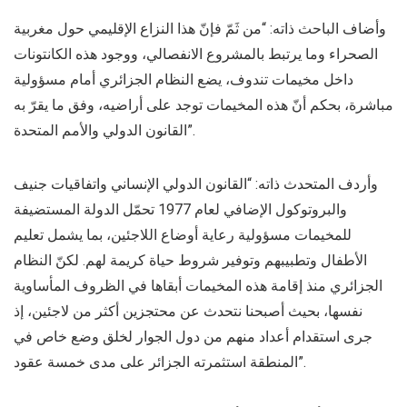
وأضاف الباحث ذاته: “من ثَمّ فإنّ هذا النزاع الإقليمي حول مغربية
الصحراء وما يرتبط بالمشروع الانفصالي، ووجود هذه الكانتونات
داخل مخيمات تندوف، يضع النظام الجزائري أمام مسؤولية
مباشرة، بحكم أنّ هذه المخيمات توجد على أراضيه، وفق ما يقرّ به
القانون الدولي والأمم المتحدة”.
وأردف المتحدث ذاته: “القانون الدولي الإنساني واتفاقيات جنيف
والبروتوكول الإضافي لعام 1977 تحمّل الدولة المستضيفة
للمخيمات مسؤولية رعاية أوضاع اللاجئين، بما يشمل تعليم
الأطفال وتطبيبهم وتوفير شروط حياة كريمة لهم. لكنّ النظام
الجزائري منذ إقامة هذه المخيمات أبقاها في الظروف المأساوية
نفسها، بحيث أصبحنا نتحدث عن محتجزين أكثر من لاجئين، إذ
جرى استقدام أعداد منهم من دول الجوار لخلق وضع خاص في
المنطقة استثمرته الجزائر على مدى خمسة عقود”.