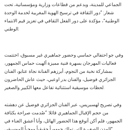
الجماعي للمدينة، وبدعم من قطاعات وزارية ومؤسساتية، تحت
شعار: “دور الثقافة في ترسيخ الهوية المغربية لخدمة الوحدة
الوطنية”، مؤكدة على دور الفعل الثقافي في تعزيز قيم الانتماء
الوطني.
وفي جو احتفالي حماسي وحضور جماهيري غير مسبوق، اختتمت
فعاليات المهرجان بسهرة فنية مميزة ألهبت حماس الجمهور،
بمشاركة نخبة من النجوم، أبرزهم الفنانة نجاة عتابو، الفنان
الجزائري فوضيل، والفنان بدر اوعبي، حيث عاش الحاضرون
لحظات موسيقية استثنائية تفاعل معها الكبير والصغير.
وفي تصريح لهسبريس، عبر الفنان الجزائري فوضيل عن دهشته
من حجم الإقبال الجماهيري قائلا: “صُدمت صراحة بكثافة
الجمهور، فلم أكن أتوقع هذا الحضور الهائل، وأنا أعشق الغناء في
المدن الصغيرة التي تملك جمهوراً حقيقياً ومحباً للموسيقى”.