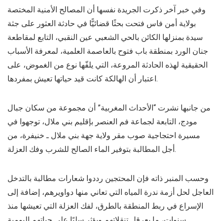
وفي خبر آخر ذكرت الجريدة نفسها أن المصالح الأمنية المختصة
بولاية أمن فاس فتحت بحثًا قضائيًّا في حادثة العثور على جثة
سيدة بمنزلها الكائن بالحي الشعبي عين النقبي، التابع لمقاطعة
جنان الورد بمنطقة باب فتوح بالعاصمة العلمية، لمعرفة الأسباب
الحقيقية لهذه الحادثة المروعة، التي يلفّها نوع من الغموض، على
اعتبار أن الهالكة كانت قيد حياتها تعيش بمفردها.
من جانبها نشرت “الأحداث المغربية” أن مجموعة من سكان جبال
مودج، التابعة لجماعة فم العنصر بإقليم بني ملال، توجهوا في
مسيرة احتجاجية صوب مقر ولاية جهة بني ملال ـ خنيفرة، من
أجل المطالبة بتوفير الماء الصالح للشرب وفك العزلة.
وحسب المنبر ذاته فإن المحتجين رددوا شعارات مطالبة بالتدخل
العاجل لحل أزمة ندرة المياه التي تعاني منها دواويرهم، إضافة إلى
الإسراع في ربط المنطقة بالطرق، لفك العزلة التي تعيشها منذ
سنوات، ما يعرقل تنقلاتهم ويؤثر سلبًا على حياتهم اليومية.