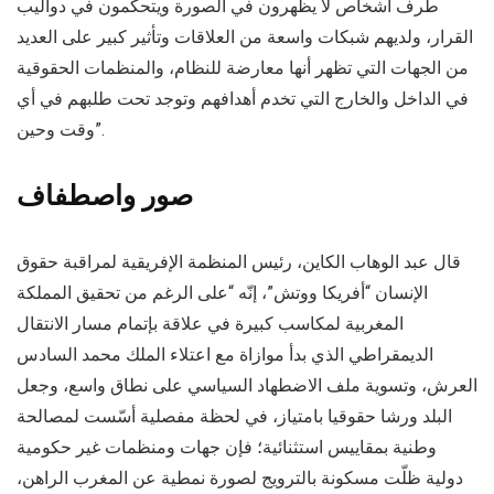
طرف أشخاص لا يظهرون في الصورة ويتحكمون في دواليب
القرار، ولديهم شبكات واسعة من العلاقات وتأثير كبير على العديد
من الجهات التي تظهر أنها معارضة للنظام، والمنظمات الحقوقية
في الداخل والخارج التي تخدم أهدافهم وتوجد تحت طلبهم في أي
وقت وحين”.
صور واصطفاف
قال عبد الوهاب الكاين، رئيس المنظمة الإفريقية لمراقبة حقوق
الإنسان “أفريكا ووتش”، إنّه “على الرغم من تحقيق المملكة
المغربية لمكاسب كبيرة في علاقة بإتمام مسار الانتقال
الديمقراطي الذي بدأ موازاة مع اعتلاء الملك محمد السادس
العرش، وتسوية ملف الاضطهاد السياسي على نطاق واسع، وجعل
البلد ورشا حقوقيا بامتياز، في لحظة مفصلية أسّست لمصالحة
وطنية بمقاييس استثنائية؛ فإن جهات ومنظمات غير حكومية
دولية ظلّت مسكونة بالترويج لصورة نمطية عن المغرب الراهن،