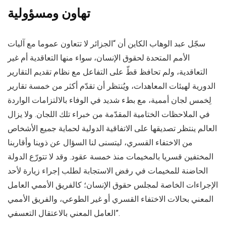
تهاون ومسؤولية
سجّل عبد الوهاب الكاين أن “الجزائر لا تتعاون عموما مع آليات
الأمم المتحدة لحقوق الإنسان، سواء منها التعاقدية أم غير
التعاقدية، ولم تحافظ قطّ على التفاعل مع نظام تقديم التقارير
الدورية لهيئات المعاهدات، ويُنتظر أن تقدّم أكثر من خمسة تقارير
لِخمس لجان أممية، مع بطء شديد في الوفاء بالالتزامات الواردة
في الملاحظات الختامية المقدّمة من خبراء تلك اللجان. ولا يزال
العالم ينتظر تصديقها على الاتفاقية الدولية لحماية جميع الأشخاص
من الاختفاء القسري، ليتسنى لنا السؤال عن ذوينا وأقاربنا
المختفين قسريا بالمخيمات منذ خمسة عقود. وقد لا تتورّع الدولة
الحاضنة للمخيمات في رفض الاستجابة لطلب إجراء زيارة لأحد
الإجراءات الخاصة لمجلس حقوق الإنسان؛ كالفريق الأممي العامل
المعني بحالات الاختفاء القسري أو غير الطوعي، والفريق الأممي
العامل المعني بالاعتقال التعسفي”.