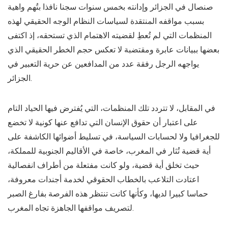
صنصال في الجزائر وإدانته بخمس سنوات سجنا نافذا بتُهم واهية
بسبب مواقفه المنتقدة لسياسات النظام الوجه الحقيقي لهذه
المنظمات التي لم تُعطِ لقضيته الاهتمام الذي تستحقه، إذ اكتفى
بعضها ببيانات عابرة ومقتضبة لا تعكس حجم الخطر الحقيقي الذي
يواجهه الرجل رفقة عدد من المدافعين عن حرية التعبير في
الجزائر.
في المقابل، لا تتردد تلك المنظمات، التي يُفترض فيها الحياد التام
على اعتبار أن حقوق الإنسان التي تدافع عنها كونية لا تخضع
للجغرافيا ولا لحسابات السياسة، في تسليط أضوائها الكاشفة على
أية قضية تُثار في المغرب، خاصة في الأقاليم الجنوبية للمملكة،
حيث تخلق أية قضية، ولو كانت مفتعلة من أطراف انفصالية
اعتادت التلاعب بالخطاب الحقوقي لخدمة أجندات معروفة،
حماسا كبيرا لديها، وكأنها كانت تنتظر هذه الفرصة بفارغ الصبر
لتصريف مواقفها الجاهزة تجاه المغرب.