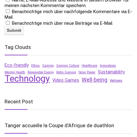
Name, E-Mail-Adresse und Website in diesem Browser für
meinen nächsten Kommentar speichern.
Benachrichtige mich über nachfolgende Kommentare via E-
Mail.
Benachrichtige mich über neue Beiträge via E-Mail.
Tag Clouds
Eco-friendly
Ethics
Gaming
Gaming Culture
Healthcare
Innovations
Sustainability
Mental Health
Renewable Energy
Retro Gaming
Solar Power
Technology
Well-being
Video Games
Wellness
Recent Post
Tanger accueille la Coupe d’Afrique de duathlon