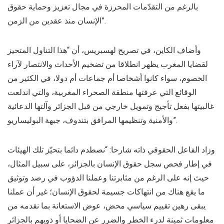
بالرغم من التقدّمات المحرزة في مجال تعزيز وحماية حقوق
الإنسان منذ عقدين من الزمن”.
وأضاف الكاين، في تصريح لهسبريس، أن “هذا التناول المتحيز
لقضايا المغرب يظهر انطلاقا من تضخيم الأحداث والانتصار لآراء
الخصوم، سواء كانوا أشخاصا أم جماعات أم دولا، في الكثير من
الوقائع التي عرفتها منطقة الصحراء المغربية، والتي اندلعت
غالبيتها بفعل تأجيج وتمويل خارجي من قبل الجزائر وآلتها الدعائية
والأمنية وتنظيمها المرافق بتندوف، جبهة البوليساريو”.
وزاد الفاعل الحقوقي ذاته شارحا: “نصطدم دائما بتحيّز تلك الهيئات
في إطار فحص سجل حقوق الإنسان بالجزائر، على سبيل المثال،
حيث إنه على الرغم من مثابرتنا وعملنا الدؤوب في رصد وتوثيق
ما يقع هناك من انتهاكات جسيمة لحقوق الإنسان؛ غير أن عملنا
يبقى رهين تقييم سياسي محض، عوض الاستعانة بما نقدمه من
معلومات ثمينة لدرء الخطر والضرر عن الضحايا أو ذويهم بالجزائر