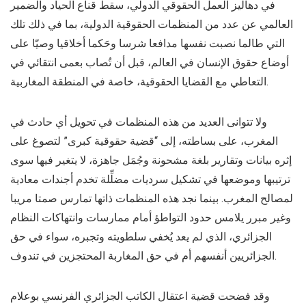
في دهاليز العمل الحقوقي الدولي، سقط قناع الحياد والضمير
العالمي عن عدد من المنظمات الحقوقية الدولية، بما في ذلك تلك
التي طالما نصبت نفسها مدافعا شرسا وحَكما أخلاقيا وصيّا على
أوضاع حقوق الإنسان في العالم، قبل أن تُصاب بعمى انتقائي في
التعاطي مع القضايا الحقوقية، خاصة في المنطقة المغاربية.
ولا تتوانى العديد من هذه المنظمات في تحويل أي حادث في
المغرب، على بساطته، إلى “قضية حقوقية كبرى” لتصوغ على
إثره بيانات وتقارير بلغة مشحونة وجُمَل جاهزة، لا يتغير فيها سوى
ترتيبها وموضعها في تشكيل سرديات مضلِّلة تخدم أجندات معادية
لمصالح المغرب. بينما نجد هذه المنظمات ذاتها تمارس صمتا مريبا
وغير مبرر يلامس حدود التواطؤ أمام ممارسات وانتهاكات النظام
الجزائري، الذي لم يعد يُخفي سلطويته وتجبره، سواء في حق
الجزائريين أنفسهم أم في حق المغاربة المحتجزين في تندوف.
وقد فضحت قضية اعتقال الكاتب الجزائري الفرنسي بوعلام