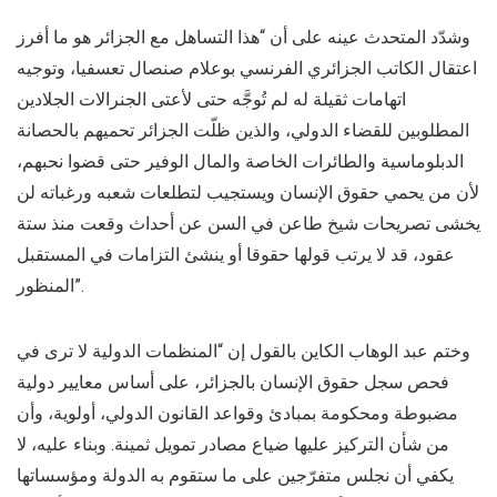
وشدّد المتحدث عينه على أن “هذا التساهل مع الجزائر هو ما أفرز
اعتقال الكاتب الجزائري الفرنسي بوعلام صنصال تعسفيا، وتوجيه
اتهامات ثقيلة له لم تُوجَّه حتى لأعتى الجنرالات الجلادين
المطلوبين للقضاء الدولي، والذين ظلّت الجزائر تحميهم بالحصانة
الدبلوماسية والطائرات الخاصة والمال الوفير حتى قضوا نحبهم،
لأن من يحمي حقوق الإنسان ويستجيب لتطلعات شعبه ورغباته لن
يخشى تصريحات شيخ طاعن في السن عن أحداث وقعت منذ ستة
عقود، قد لا يرتب قولها حقوقا أو ينشئ التزامات في المستقبل
المنظور”.
وختم عبد الوهاب الكاين بالقول إن “المنظمات الدولية لا ترى في
فحص سجل حقوق الإنسان بالجزائر، على أساس معايير دولية
مضبوطة ومحكومة بمبادئ وقواعد القانون الدولي، أولوية، وأن
من شأن التركيز عليها ضياع مصادر تمويل ثمينة. وبناء عليه، لا
يكفي أن نجلس متفرّجين على ما ستقوم به الدولة ومؤسساتها