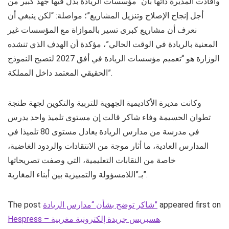
وأفادت المديرة ذاتها بأن “مؤسسات الريادة بذل فيها جهد كبير من
أجل إنجاح الإصلاح وتنزيل المشاريع”؛ مواصلة: “لكن ينبغي أن
نعرف أن مشاريع كبرى تسير بالموازاة مع المؤسسات غير
المعنية بالريادة في الوقت الحالي”، مؤكدة أن الهدف الذي تنشده
الوزارة هو “تعميم مؤسسات الريادة في أفق 2027 لتصبح النموذج
الحقيقي المعتمد داخل المملكة”.
وكانت مديرة الأكاديمية الجهوية للتربية والتكوين لجهة طنجة
تطوان الحسيمة وفاء شاكر قالت إن مستوى تلميذ واحد يدرس
في مدرسة من مدارس الريادة يعادل مستوى 80 تلميذا في
المدارس العادية، ما أثار موجة من الانتقادات والردود الغاضبة،
خاصة من النقابات التعليمية، التي وصفت تصريحاتها
بـ”اللامسؤولة والتمييزية بين أبناء المغاربة”.
appeared first on
شاكر توضح بشأن “مدارس الريادة”
The post
.
Hespress – هسبريس جريدة إلكترونية مغربية