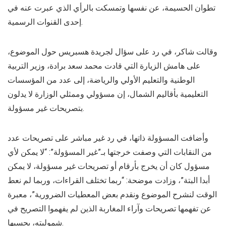
تطوان الحسيمة، عن نفسها وتمسكت بالرأي الذي عبرت عنه في
إحدى القنوات الرسمية.
وقالت شاكر، في رد على سؤال لجريدة هسبريس حول الموضوع،
على هامش الزيارة التي قادت محمد سعد برادة، وزير التربية
الوطنية والتعليم الأولي والرياضة، إلى عدد من المؤسسات
التعليمية بأقاليم الشمال، إن مسؤولي وممثلي الوزارة لا يدلون
بتصريحات غير مسؤولة.
وأضافت المسؤولة ذاتها، في رد غير مباشر على تصريحات عدد
من النقابات التي وصفت خرجتها بـ”غير المسؤولة”: “لا يمكن لأي
مسؤول كان أن يخرج بأرقام أو تصريحات غير مسؤولة، لا يمكن
أبدا البتة”، وزادت موضحة: “ربما تختلف القراءات، وربما لم نعط
الوقت لنشرح الموضوع ونقدم بعض المعطيات الضرورية”، معبرة
عن تفهمها تصريحات وآراء المغاربة الذين لم يفهموا التصريح في
شموليته، بحسبها.