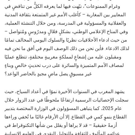
وغرام الممنوعات”، نبّهت فيها لما يعرفه الكلُّ من تناقضٍ في
المعايير بين المغاربة – كأغلب الأمم غير المتمتعة بثقافة المدنية
والعقلانية والمسؤولية في المدرسة، ومن خلال التنشئة العملية،
وفي المناخ الإعلامي الوطني، بشكلٍ فعّالٍ ومدرُوسٍ ومُتواصل –
من حيث ادعاء الأخلاقيات نظريًا والسلوك اليومي المخالف تمامًا
لذلك الادعاء. فأين نحن من ذلك الوصف اليوم في أفق ما نحن فيه
ومقبلون عليه من إشعاعٍ لمملكةٍ مغربيةٍ مختلفةٍ، تتطلع عمليًا
لمصاف الأمم المتميزة والسائرة على درب تحديثٍ خالصٍ وبناءٍ
غير مسبوقٍ يصل ماضٍ مجيدٍ بالحاضر الواعد؟
يشهد المغرب في السنوات الأخيرة نموًا في أعداد السياح، حيث
سجلت الإحصائيات الرسمية ارتفاعًا ملحوظًا في عدد الزوار خلال
عام 2025، كما يتباهى المسؤولون في الوزارة المختصة بتدبير
القطاع بنموٍ كميٍ في القطاع. إلا أن الأرقام غالبًا ما تُخفي وراءها
أزمةً حقيقيةً – قد لا يراها أو يقلل من شأنها التكنوقراط في
عدائهم المألوف للثقافة وللتحليل النقدي في العلوم الإنسانية