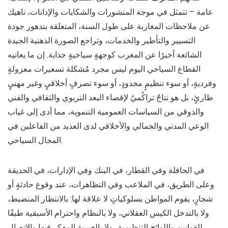
عامة – تتمثل في موجة المنشورات والشكايات والإدانات، ناهيك
عن ملاحظات المغاربة على طول السنة، المتعلقة بتدهور جودة
التسيير والتأطير والخدمات، وتراجع الصورة الذهنية الجيدة
الشائعة أخيرًا عن المغرب كوجهةٍ سياحيةٍ جذابة. إن ما يعانيه
القطاع السياحي اليوم ليس مجرد مُشكلة تسعيرات معزولةٍ
وفرديةٍ، أو سوء تنظيمٍ محدودٍ، أو سوء تصرفٍ أخلاقيٍ وغير مهنيٍ
طارئٍ، بل هو نتاجٌ تراكُميٌ لإقصاء البعد التربوي والثقافي والفني
والذوقي من السياسات العمومية التنموية، مما أدى إلى غياب
الوعي المدني والجمالي والأخلاقي لدى العديد من الفاعلين في
المجال السياحي.
في الحافلة وفي القطار، في البنك وفي الإدارات، في الحديقة
وعلى الطريق، في الملاعب وفي التظاهرات، عند وقوع حادثةٍ أو
شجارٍ، يقوم المواطن بسلوكياتٍ لا علاقة لها: بالانتظار المنضبط،
ولا بالتدخل الكيس العقلاني، ولا بالنظام واحترام الأسبقية طبقًا
للقوانين واللوائح التنظيمية، ولا بالغيرية المفكر فيها والاتصال