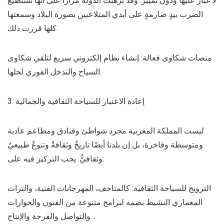
لا غبار عليها ودون تمييز. وقد برهنت الدولة مرارًا على أنها تستطيع
الضرب بيدٍ صارمةٍ على أيدي المتلاعبين بصورة البلاد وسمعتها
كلها قررت ذلك.
منصات شكاوى فعالة: إنشاء نظام إلكتروني سريع لتلقي شكاوى
السياح والتدخل الفوري لحلها.
3. إعادة الاعتبار للسياحة الثقافية والجمالية
ليست المملكة المغربية مجرد شواطئ وفنادق ومطاعم عادية
ومتوسطة وفاخرة، بل إن بلدنا أيضًا تاريخٌ وثقافةٌ وتنوعٌ طبيعيٌ
وثقافيٌّ. يجب التركيز فيه على:
الترويج للسياحة الثقافية: كالمتاحف، المهرجانات الفنية، والتراث
المعماري النشيط بضمه لبرامج متنوعة من الفنون والحوارات
والتواصل والفرجة والإنتاج…