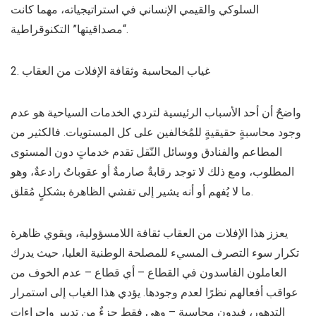
السلوكي والقيمي الإنساني في استراتيجياته، مهما كانت
“مصداقيتها” التكنوقراطية.
2. غياب المحاسبة وثقافة الإفلات من العقاب
واضحٌ أن أحد الأسباب الرئيسية لتردي الخدمات السياحية هو عدم
وجود محاسبةٍ حقيقيةٍ للمُخالفين على كل المستويات. فالكثير من
المطاعم والفنادق ووسائل النّقل تقدم خدماتٍ دون المستوى
المطلوب، ومع ذلك لا توجد رقابةٌ صارمةٌ أو عقوباتٌ رادعةٌ، وهو
ما لا يُفهم أو أنه يشير إلى تفشي الظاهرة بشكلٍ مُقلق.
يعزز هذا الإفلات من العقاب ثقافة اللامسؤولية، ويقوي ظاهرة
تكرار سوء التصرف المسيء للمصلحة الوطنية العليا، حيث يدرك
العاملون الفاسدون في القطاع – أي قطاع – عدم الخوف من
عواقب أفعالهم نظرًا لعدم وجودها. يؤدي هذا الغياب إلى استمرار
التدهور، فبدون محاسبةٍ – وهي فقط جزءٌ من تدبيرٍ وإجراءاتٍ