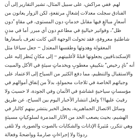
لهم. ففي مراكش، على سبيل المثال، تشير التقارير إلى أن
الفنادق سجلت معدلات إشغالٍ مرتفعةٍ، لكن الزوار يعانون من
أسعارٍ مبالغٍ فيها مقابل خدماتٍ دون المستوى، في مقاهٍ “دون
ظل”، وفواتير خياليةٍ في مطاعمٍ دون أي مبرر. أما في مدنٍ
شاطئيةٍ معروفةٍ، فقد تحولت الوجهة التي كانت تعرف بأسعارها
المعقولة وهدوئها وطقسها المعتدل – جعل سياحًا مثل
الإسكندنافيين يجعلونها قبلةً لأغلبيتهم – إلى مكانٍ يُنظر إليه على
أنه “نادٍ رخيص” بتكييفٍ معطوبٍ وبخدماتٍ سيئةٍ في الأكل والمبيت
والاستقبال والتنظيم، مما دفع الكثير من السياح إلى الاعتماد على
وجباتهم الخاصة في ثلاجات محمولةٍ، بدلاً من إنفاق أموالهم في
مؤسساتٍ سياحيةٍ غشاشةٍ في الأثمان وفي الجودة، لا حسيبَ ولا
رقيبَ عليها!؟ ولعل انتشار الأخبار اليوم بين السياح، عن طريق
وسائل الاتصال الجماهيرية، يجعل الخبر ينتشر بينهم كالنار في
الهشيم، بحيث يصعب الحد من الآثار المدمرة لسلوكياتٍ مسيئةٍ
وهي تتكرر، مُثيرةً الإدانات والشكايات بالصوت والصورة، ولا تلقى
ردودًا ولا إجراءاتٍ صارمةً وواضحةً وفعالة.