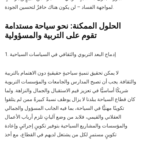
لمواجهة الفساد – لن يكون هناك حافزٌ لتحسين الجودة.
الحلول الممكنة: نحو سياحة مستدامة
تقوم على التربية والمسؤولية
1. إدماج البعد التربوي والثقافي في السياسات السياحية
لا يمكن تحقيق تنميةٍ سياحيةٍ حقيقيةٍ دون الاهتمام بالتربية
والثقافة. يجب أن تصبح المدارس والجامعات والمؤسسات التربوية
شريكًا أساسيًّا في تعزيز قيم الاستقبال والجمال والنزاهة. ولما
كان قطاع السياحة ببلدنا لا يزال يوظف نسبةً كبيرةً ممن لم يتلقوا
تكوينًا مهنيًّا في السياحة، بما فيه الجانب المسؤول والجمالي
العقلاني والقيمي، فلابد من وضع آلياتٍ تلزم أرباب الأعمال
والمؤسسات والمشاريع السياحية بتوفير تكوينٍ إجرائيٍ وإعادة
تكوينٍ مستمرٍ لكل من يشتغل لديهم في القطاع، مع أخذ