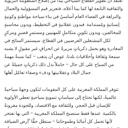
نعتقد أن تطوير القطاع السياحي يبدأ من إصلاح المنظومة التربوية
والثقافية التابعة لها كما بينا أعلاه، فتعزيز قيم المسؤولية والجمال
والنزاهة في الفضاء العام أساسيٌ في بناء سياحة مواطنةٍ وكونيةٍ
إنسانيةٍ ومُستدامة. فبدون عقلانيةٍ في التخطيط، وبدون محاسبةٍ
للمخالفين، وبدون تكوينٍ متكاملٍ للمهنيين ومستمرٍ قصيرٍ ومركزٍ
لكل المشتغلين العرضيين في القطاع، سيستمر السائح في
المغادرة وهو يحمل ذكرياتٍ مريرةً عن انحرافٍ غير مقبولٍ لا يشبه
سمعةَ وثقافةَ وأخلاقياتَ بلدنا، عوض أن يذهب – كما نسبةٌ مهمةٌ
من السياح على كل حال – حاملاً بدل ذلك ذكرياتٍ جميلةً عن
جمال البلاد وعقلانيتها ودفء وصفاء تعامُل أهلها.
تتوفر المملكة المغربية على كل المقومات لتكون وجهةً سياحيةً
عالميةً، لكنها تحتاج إلى سياساتٍ تنمويةٍ سياحيةٍ تعطي الأولوية
للإنسان قبل الحجر، وللثقافة مع الاقتصاد، وللجودة مقرونةً
بالكمية. عندها فقط ستصبح المملكة المغربية – التي بها نفتخر
لأنها تحمل كل آمالنا وطموحاتنا – ستظل حقًّا “أرض الضيافة