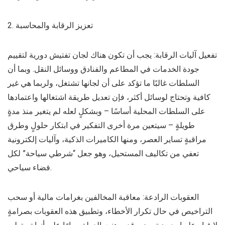
2. تعزيز الرقابة والمحاسبة
تفعيل آليات الرقابة: يجب أن تكون هناك لجان تفتيش دورية لتقييم
جودة الخدمات في المطاعم والفنادق ووسائل النقل. وبما أن
السلطات غالبًا ما تؤكد على أن لجانها تشتغل، ولربما هي غير
كافية وتحتاج لوسائل أكثر، فإن تعديل طريقة اشتغالها واعتمادها
على السلطات المحلية أساسًا – وبشكلٍ لعله لم يتغير منذ مدةٍ
طويلةٍ – سيتعين مرة أخرى التفكير في ابتكار حلولٍ وطرق
مراقبةٍ تساير العصر، ومنها الكاميرات الذكية، وآليات إلكترونية
تعفي من تكاليف المستحيل، وهو جعل “شرطي سياحة” لكل
فضاء سياحي.
العقوبات الرادعة: معاقبة المخالفين بغرامات مالية أو سحب
التراخيص في حال تكرار الأخطاء، وتطبيق هذه العقوبات بصرامةٍ