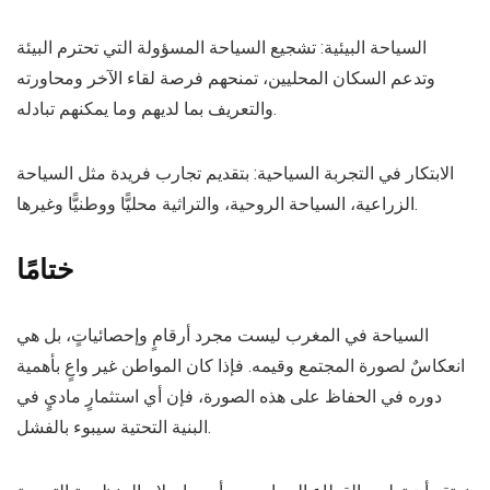
السياحة البيئية: تشجيع السياحة المسؤولة التي تحترم البيئة
وتدعم السكان المحليين، تمنحهم فرصة لقاء الآخر ومحاورته
والتعريف بما لديهم وما يمكنهم تبادله.
الابتكار في التجربة السياحية: بتقديم تجارب فريدة مثل السياحة
الزراعية، السياحة الروحية، والتراثية محليًّا ووطنيًّا وغيرها.
ختامًا
السياحة في المغرب ليست مجرد أرقامٍ وإحصائياتٍ، بل هي
انعكاسٌ لصورة المجتمع وقيمه. فإذا كان المواطن غير واعٍ بأهمية
دوره في الحفاظ على هذه الصورة، فإن أي استثمارٍ ماديٍ في
البنية التحتية سيبوء بالفشل.