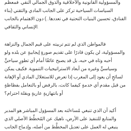
والمسؤولية القانونية والأخلاقية والذوق الجمالي النقي. فمعظم
السياسات السياحية تركز على الجانب المادي والتقني (بناء
الفنادق، تحسين البنيات التحتية في تعددها…) دون الاهتمام بالجانب
الإنساني والثقافي.
فالمواطن الذي لم تتم تربيته على قيم الجمال والنزاهة
والمسؤولية، لن يكون قادرًا على تقديم صورةٍ إيجابيةٍ عن بلده ولو
أحبه وتاه في حبه، بل قد يصبح عائقًا أمام أي تطورٍ سياحيٍّ
وسياسيٍّ وغيره من أبعاد الاستراتيجيات التنموية. فكيف يمكن
لسائحٍ أن يعود إلى المغرب إذا تعرض للاستغلال المادي أو الإهانة
من قبل مقدم أي خدمةٍ كيفما كانت، بالرفض أو بالتعامل بفظاظةٍ
أو بانتهازيةٍ عاريةٍ وبقلة احترام؟
أكيد أن الذي تنبغي مُساءلته بعد المسؤول المباشر هو المدبر
والمتابع للتنفيذ على الأرض، ناهيك عن المُخطِّط الأصلي الذي
ينبغي له العمل على تعديل المخطَّط من أصله، وإدماج الجانب