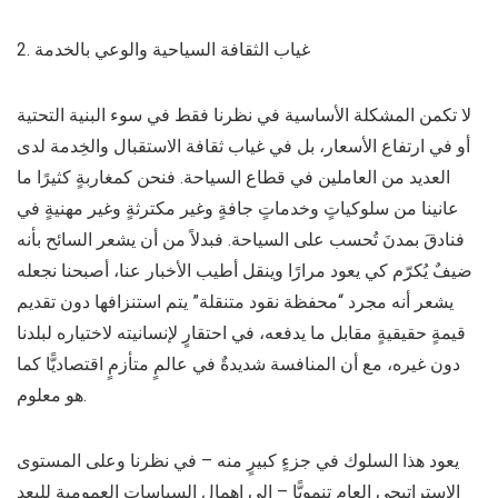
2. غياب الثقافة السياحية والوعي بالخدمة
لا تكمن المشكلة الأساسية في نظرنا فقط في سوء البنية التحتية
أو في ارتفاع الأسعار، بل في غياب ثقافة الاستقبال والخِدمة لدى
العديد من العاملين في قطاع السياحة. فنحن كمغاربةٍ كثيرًا ما
عانينا من سلوكياتٍ وخدماتٍ جافةٍ وغير مكترثةٍ وغير مهنيةٍ في
فنادقَ بمدنَ تُحسب على السياحة. فبدلاً من أن يشعر السائح بأنه
ضيفٌ يُكرّم كي يعود مرارًا وينقل أطيب الأخبار عنا، أصبحنا نجعله
يشعر أنه مجرد “محفظة نقود متنقلة” يتم استنزافها دون تقديم
قيمةٍ حقيقيةٍ مقابل ما يدفعه، في احتقارٍ لإنسانيته لاختياره لبلدنا
دون غيره، مع أن المنافسة شديدةٌ في عالمٍ متأزمٍ اقتصاديًّا كما
هو معلوم.
يعود هذا السلوك في جزءٍ كبيرٍ منه – في نظرنا وعلى المستوى
الاستراتيجي العام تنمويًّا – إلى إهمال السياسات العمومية للبعد