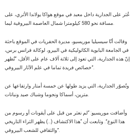
عُثر على الجدارية داخل معبد في موقع هواكا يولاندا الأثري، على
مسافة نحو 580 كيلومترا شمال العاصمة البيروفية ليما.
وقالت أنّا سيسيليا موريسيو، مديرة الحفريات في الموقع باحثة
في الجامعة البابوية الكاثوليكية في البيرو، لوكالة فرانس برس،
إنّ هذه الجدارية، التي تعود إلى ثلاثة آلاف عام على الأقل، “تُظهر
خصائص فريدة تماما في علم الآثار البيروفي”.
وتُصوّر الجدارية، التي يزيد طولها عن خمسة أمتار وارتفاعها عن
مترين، أسماكا ونجوما وشباك صيد ونباتات.
وأضافت موريسيو: “لم نعثر من قبل على أيقونات أو رسوم من
هذا النوع”. وتابعت أن “هذا الاكتشاف (…) يظهر الثراء التاريخي
والثقافي للشعب البيروفي”.