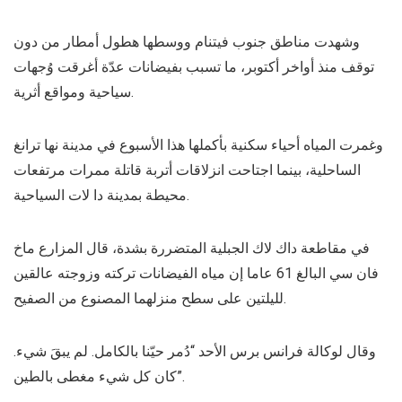
وشهدت مناطق جنوب فيتنام ووسطها هطول أمطار من دون
توقف منذ أواخر أكتوبر، ما تسبب بفيضانات عدّة أغرقت وُجهات
سياحية ومواقع أثرية.
وغمرت المياه أحياء سكنية بأكملها هذا الأسبوع في مدينة نها ترانغ
الساحلية، بينما اجتاحت انزلاقات أتربة قاتلة ممرات مرتفعات
محيطة بمدينة دا لات السياحية.
في مقاطعة داك لاك الجبلية المتضررة بشدة، قال المزارع ماخ
فان سي البالغ 61 عاما إن مياه الفيضانات تركته وزوجته عالقين
لليلتين على سطح منزلهما المصنوع من الصفيح.
وقال لوكالة فرانس برس الأحد “دُمر حيّنا بالكامل. لم يبقَ شيء.
كان كل شيء مغطى بالطين”.