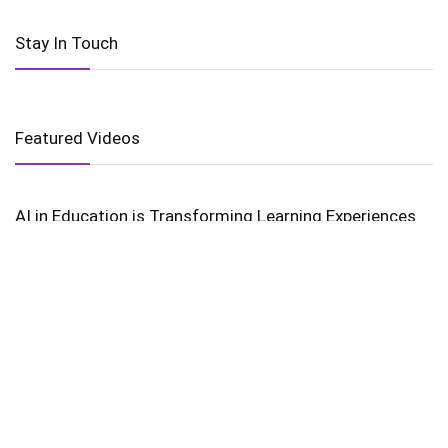
Stay In Touch
Featured Videos
AI in Education is Transforming Learning Experiences
Harnessing the Power of Wind Energy
The Golden Gate’s Timeless Majesty