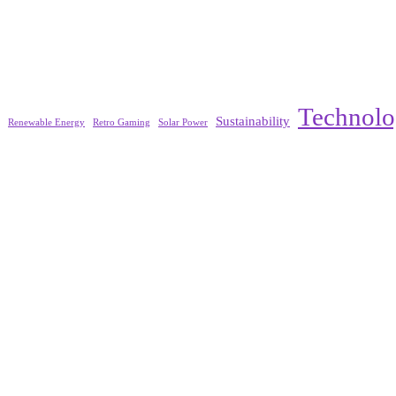
Technol
Sustainability
Renewable Energy
Retro Gaming
Solar Power