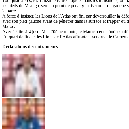
Tout juste après, les Tanzaniens, très rapides dans les transitions, on
les pieds de Msanga, seul au point de penalty mais son tir du gauche s’
la barre.
A force d’insister, les Lions de l’Atlas ont fini par déverrouiller la 
avec son pied gauche avant de pénétrer dans la surface et frapper du d
Maroc.
Avec 12 tirs à 4 jusqu’à la 70ème minute, le Maroc a enchaîné les offen
En quart de finale, les Lions de l’Atlas affrontent vendredi le Camero
Déclarations des entraîneurs