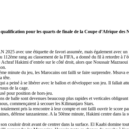
leur qualification pour les quarts de finale de la Coupe d’Afrique d
 2025 avec une étiquette de favori assumée, mais également avec un leit
au 112ème rang au classement de la FIFA, a donné du fil à retordre à l’é
 Achraf Hakimi d’entrée sur le côté droit, alors que Noussair Mazraoui 
ion.
ème minute du jeu, les Marocains ont failli se faire surprendre. Msuva 
 tête.
ui a peiné à se libérer avec le ballon et développer son jeu. Il fallait a
ssus de la cage.
fusé pour position de hors-jeu.
ns de balle sont devenues beaucoup plus rapides et verticales obligeant 
nnous, commençaient à secouer les Kilimanjaro Stars.
totalement pris la rencontre à leur compte et ont failli ouvrir le score 
nes, défense tanzanienne. A la 50ème minute, Hakimi centre dans la su
on couloir droit avant de centrer dans la surface. El Kaabi domine tout