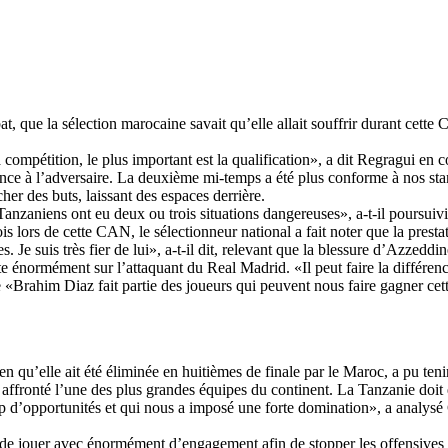
 que la sélection marocaine savait qu’elle allait souffrir durant cette C
a compétition, le plus important est la qualification», a dit Regragui en
ce à l’adversaire. La deuxième mi-temps a été plus conforme à nos stand
her des buts, laissant des espaces derrière.
zaniens ont eu deux ou trois situations dangereuses», a-t-il poursuivi,
fois lors de cette CAN, le sélectionneur national a fait noter que la pre
es. Je suis très fier de lui», a-t-il dit, relevant que la blessure d’Azze
 énormément sur l’attaquant du Real Madrid. «Il peut faire la différence
que «Brahim Diaz fait partie des joueurs qui peuvent nous faire gagner c
 qu’elle ait été éliminée en huitièmes de finale par le Maroc, a pu teni
affronté l’une des plus grandes équipes du continent. La Tanzanie doit
p d’opportunités et qui nous a imposé une forte domination», a analysé
de jouer avec énormément d’engagement afin de stopper les offensives m