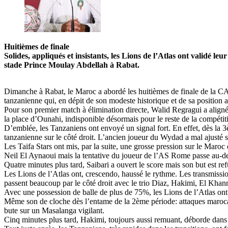
Huitièmes de finale
Solides, appliqués et insistants, les Lions de l’Atlas ont validé 
stade Prince Moulay Abdellah à Rabat.
Dimanche à Rabat, le Maroc a abordé les huitièmes de finale de la CAN
tanzanienne qui, en dépit de son modeste historique et de sa position 
Pour son premier match à élimination directe, Walid Regragui a aligné
la place d’Ounahi, indisponible désormais pour le reste de la compétit
D’emblée, les Tanzaniens ont envoyé un signal fort. En effet, dès la 3
tanzanienne sur le côté droit. L’ancien joueur du Wydad a mal ajusté sa
Les Taifa Stars ont mis, par la suite, une grosse pression sur le Maroc q
Neil El Aynaoui mais la tentative du joueur de l’AS Rome passe au-de
Quatre minutes plus tard, Saibari a ouvert le score mais son but est re
Les Lions de l’Atlas ont, crescendo, haussé le rythme. Les transmissio
passent beaucoup par le côté droit avec le trio Diaz, Hakimi, El Kha
Avec une possession de balle de plus de 75%, les Lions de l’Atlas ont 
Même son de cloche dès l’entame de la 2ème période: attaques marocai
bute sur un Masalanga vigilant.
Cinq minutes plus tard, Hakimi, toujours aussi remuant, déborde dans s