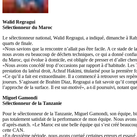
Walid Regragui
Sélectionneur du Maroc
Le sélectionneur national, Walid Regragui, a indiqué, dimanche à Rabat,
quarts de finale.
«Nous savions que la rencontre n’allait pas être facile. A ce stade de l
nous avons eu beaucoup de déchets techniques, ce qui a donné confian
du Maroc, qui évolue à domicile, est obligée de presser et d’aller cherc
«Nous avons concédé trop d’occasions par rapport à d’habitude. Les Tan
prestation du latéral droit, Achraf Hakimi, titularisé pour la première 
«Ce qu’il a fait est extraordinaire. Il a commencé à retrouver ses repèr
joueurs. S’agissant de Brahim Diaz, Regragui a fait savoir qu’il compte
l’approche de la surface. Il est sur-motivé», a-t-il poursuivi, notant 
Miguel Gamondi
Sélectionneur de la Tanzanie
Pour le sélectionneur de la Tanzanie, Miguel Gamondi, son équipe, bien
pas totalement satisfait de la performance de mon équipe. Nous avons 
d’après-match. «Le Maroc est une belle équipe qui s’est créé beaucou
cette CAN.
«En deuxième période, nous avons corrigé certaines erreurs et essayé 