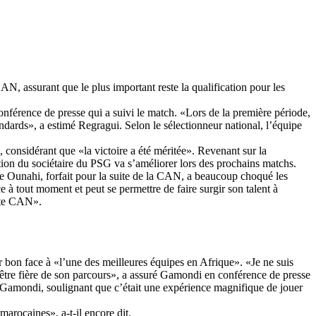
AN, assurant que le plus important reste la qualification pour les
 conférence de presse qui a suivi le match. «Lors de la première période,
ards», a estimé Regragui. Selon le sélectionneur national, l’équipe
 considérant que «la victoire a été méritée». Revenant sur la
station du sociétaire du PSG va s’améliorer lors des prochains matchs.
ddine Ounahi, forfait pour la suite de la CAN, a beaucoup choqué les
 à tout moment et peut se permettre de faire surgir son talent à
ette CAN».
r bon face à «l’une des meilleures équipes en Afrique». «Je ne suis
 être fière de son parcours», a assuré Gamondi en conférence de presse
 Gamondi, soulignant que c’était une expérience magnifique de jouer
arocaines», a-t-il encore dit.