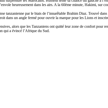
t failli surprendre les Marocains. Hussein tente sa chance du gauche à l’
envole heureusement dans les airs. A la 60ème minute, Hakimi, sur coup f
défense tanzanienne par le biais de l’innarêtable Brahim Diaz. Trouvé dans
roit dans un angle fermé pour ouvrir la marque pour les Lions et inscri
sives, alors que les Tanzaniens ont quitté leur zone de confort pour rem
un qui a évincé l’Afrique du Sud.