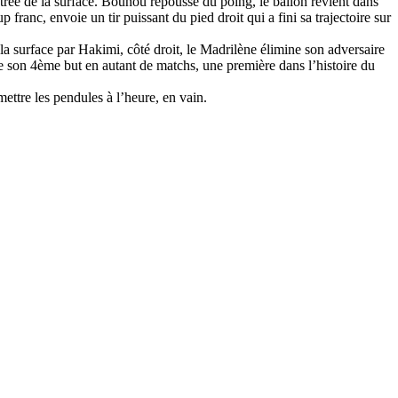
entrée de la surface. Bounou repousse du poing, le ballon revient dans
ranc, envoie un tir puissant du pied droit qui a fini sa trajectoire sur
 la surface par Hakimi, côté droit, le Madrilène élimine son adversaire
re son 4ème but en autant de matchs, une première dans l’histoire du
ettre les pendules à l’heure, en vain.