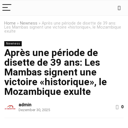
Home
»
Newness
»
Après une période de disette de 39 ans:
Les Mambas signent une victoire «historique», le Mozambique
exulte
Newness
Après une période de
disette de 39 ans: Les
Mambas signent une
victoire «historique», le
Mozambique exulte
admin
0
Dezember 30, 2025