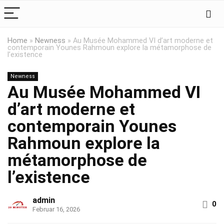
Home
»
Newness
»
Au Musée Mohammed VI d’art moderne et
contemporain Younes Rahmoun explore la métamorphose de
l’existence
Newness
Au Musée Mohammed VI
d’art moderne et
contemporain Younes
Rahmoun explore la
métamorphose de
l’existence
admin
0
Februar 16, 2026