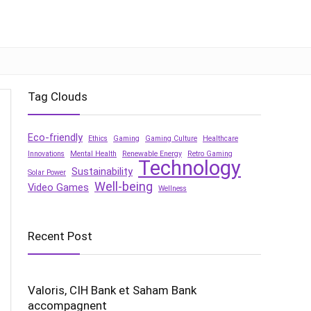
Tag Clouds
Eco-friendly
Ethics
Gaming
Gaming Culture
Healthcare
Innovations
Mental Health
Renewable Energy
Retro Gaming
Technology
Sustainability
Solar Power
Well-being
Video Games
Wellness
Recent Post
Valoris, CIH Bank et Saham Bank
accompagnent