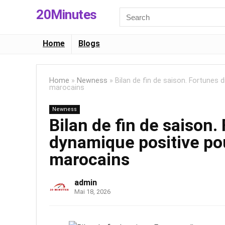
20Minutes
Search
for:
Home
Blogs
Home
»
Newness
»
Bilan de fin de saison. Fortunes 
marocains
Newness
Bilan de fin de saison.
dynamique positive pou
marocains
admin
Mai 18, 2026