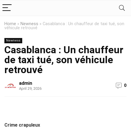
Home
»
Newness
»
Casablanca : Un chauffeur de taxi tué, son
véhicule retrouvé
Newness
Casablanca : Un chauffeur
de taxi tué, son véhicule
retrouvé
admin
0
April 29, 2026
Crime crapuleux