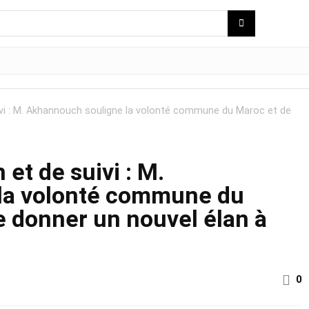
ivi : M. Akhannouch souligne la volonté commune du Maroc et de
et de suivi : M.
la volonté commune du
e donner un nouvel élan à
0