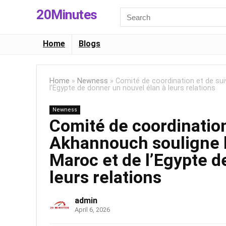
20Minutes
Search
for:
Home
Blogs
Home
»
Newness
»
Comité de coordination et de su
l’Egypte de donner un nouvel élan à leurs relations
Newness
Comité de coordination 
Akhannouch souligne 
Maroc et de l’Egypte d
leurs relations
admin
April 6, 2026