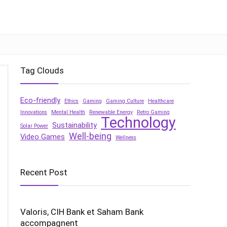
Tag Clouds
Eco-friendly
Ethics
Gaming
Gaming Culture
Healthcare
Innovations
Mental Health
Renewable Energy
Retro Gaming
Technology
Sustainability
Solar Power
Well-being
Video Games
Wellness
Recent Post
Valoris, CIH Bank et Saham Bank
accompagnent