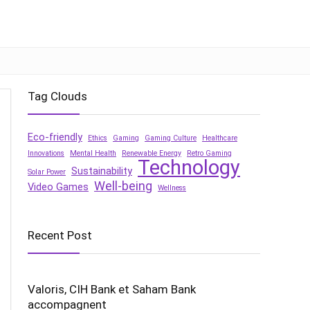
Tag Clouds
Eco-friendly
Ethics
Gaming
Gaming Culture
Healthcare
Innovations
Mental Health
Renewable Energy
Retro Gaming
Technology
Sustainability
Solar Power
Well-being
Video Games
Wellness
Recent Post
Valoris, CIH Bank et Saham Bank
accompagnent