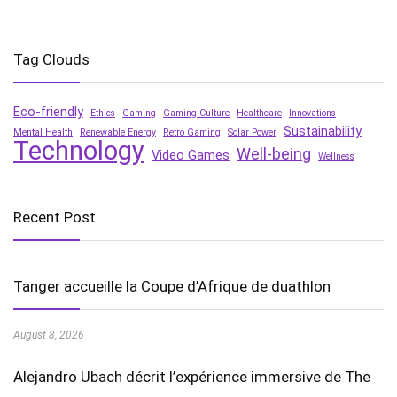
Tag Clouds
Eco-friendly
Ethics
Gaming
Gaming Culture
Healthcare
Innovations
Sustainability
Mental Health
Renewable Energy
Retro Gaming
Solar Power
Technology
Well-being
Video Games
Wellness
Recent Post
Tanger accueille la Coupe d’Afrique de duathlon
August 8, 2026
Alejandro Ubach décrit l’expérience immersive de The