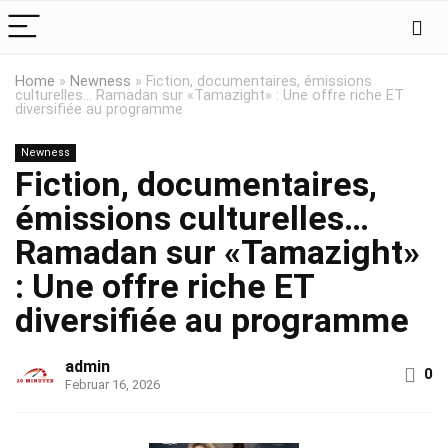
Home
»
Newness
»
Fiction, documentaires, émissions
culturelles… Ramadan sur «Tamazight» : Une offre riche ET
diversifiée au programme
Newness
Fiction, documentaires,
émissions culturelles…
Ramadan sur «Tamazight»
: Une offre riche ET
diversifiée au programme
admin
0
Februar 16, 2026