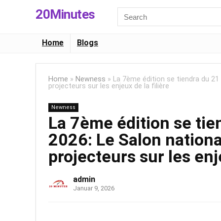
20Minutes
Search
for:
Home
Blogs
Home
»
Newness
»
La 7ème édition se tiendra du 21 a
projecteurs sur les enjeux de la filière
Newness
La 7ème édition se tie
2026: Le Salon national
projecteurs sur les enje
admin
Januar 9, 2026