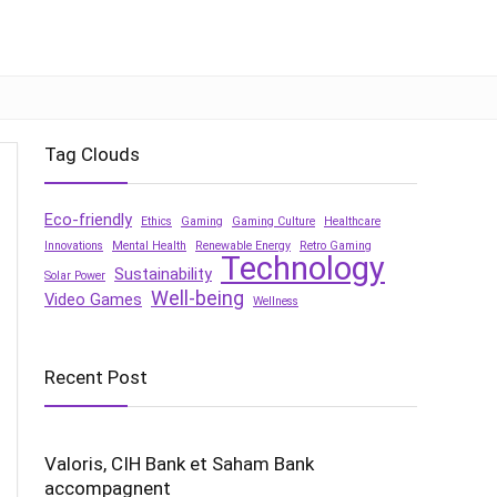
Tag Clouds
Eco-friendly
Ethics
Gaming
Gaming Culture
Healthcare
Innovations
Mental Health
Renewable Energy
Retro Gaming
Technology
Sustainability
Solar Power
Well-being
Video Games
Wellness
Recent Post
Valoris, CIH Bank et Saham Bank
accompagnent