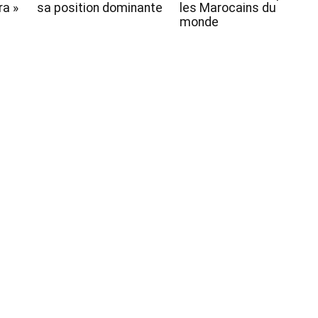
a »
sa position dominante
les Marocains du
monde