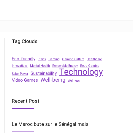
Tag Clouds
Eco-friendly
Ethics
Gaming
Gaming Culture
Healthcare
Innovations
Mental Health
Renewable Energy
Retro Gaming
Technology
Sustainability
Solar Power
Well-being
Video Games
Wellness
Recent Post
Le Maroc bute sur le Sénégal mais