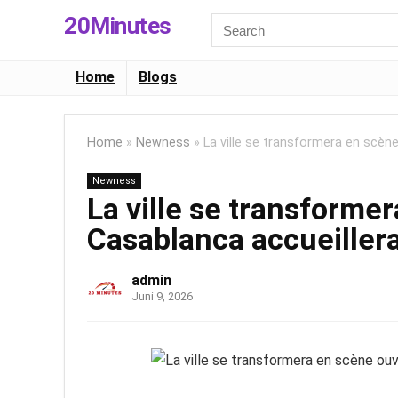
20Minutes
Search
for:
Home
Blogs
Home
»
Newness
»
La ville se transformera en scèn
Newness
La ville se transforme
Casablanca accueille
admin
Juni 9, 2026