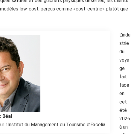
iques saturés et des guichets physiques désertés, les clients
 modèles low-cost, perçus comme «cost-centric» plutôt que
L’indu
strie
du
voya
ge
fait
face
en
cet
été
c Béal
2026
ur l’Institut du Management du Tourisme d’Excelia
à un