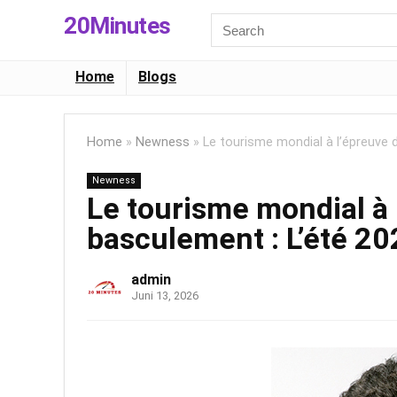
20Minutes
Search
for:
Home
Blogs
Home
»
Newness
»
Le tourisme mondial à l’épreuve 
Newness
Le tourisme mondial à 
basculement : L’été 20
admin
Juni 13, 2026