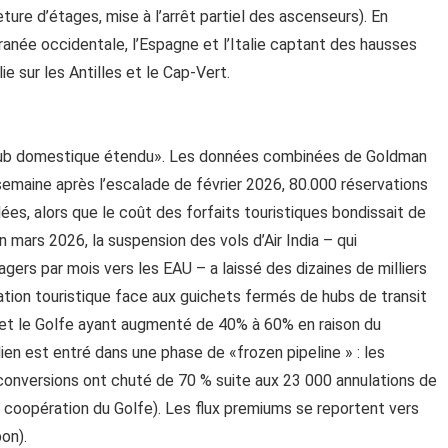
ure d’étages, mise à l’arrêt partiel des ascenseurs). En
rranée occidentale, l’Espagne et l’Italie captant des hausses
e sur les Antilles et le Cap-Vert.
e «hub domestique étendu». Les données combinées de Goldman
emaine après l’escalade de février 2026, 80.000 réservations
lées, alors que le coût des forfaits touristiques bondissait de
 mars 2026, la suspension des vols d’Air India – qui
ers par mois vers les EAU – a laissé des dizaines de milliers
ation touristique face aux guichets fermés de hubs de transit
 et le Golfe ayant augmenté de 40% à 60% en raison du
en est entré dans une phase de «frozen pipeline » : les
conversions ont chuté de 70 % suite aux 23 000 annulations de
 coopération du Golfe). Les flux premiums se reportent vers
on).