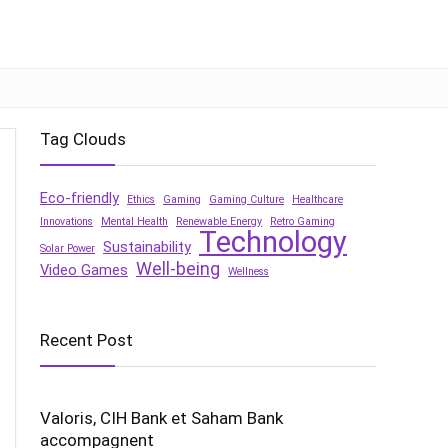
Tag Clouds
Eco-friendly
Ethics
Gaming
Gaming Culture
Healthcare
Innovations
Mental Health
Renewable Energy
Retro Gaming
Technology
Sustainability
Solar Power
Well-being
Video Games
Wellness
Recent Post
Valoris, CIH Bank et Saham Bank
accompagnent