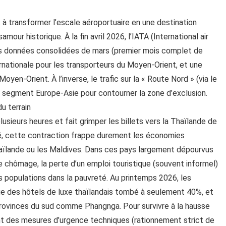
 à transformer l’escale aéroportuaire en une destination
mour historique. À la fin avril 2026, l’IATA (International air
des données consolidées de mars (premier mois complet de
rnationale pour les transporteurs du Moyen-Orient, et une
yen-Orient. À l’inverse, le trafic sur la « Route Nord » (via le
e segment Europe-Asie pour contourner la zone d’exclusion.
u terrain
plusieurs heures et fait grimper les billets vers la Thaïlande de
é, cette contraction frappe durement les économies
lande ou les Maldives. Dans ces pays largement dépourvus
 chômage, la perte d’un emploi touristique (souvent informel)
 populations dans la pauvreté. Au printemps 2026, les
age des hôtels de luxe thaïlandais tombé à seulement 40%, et
provinces du sud comme Phangnga. Pour survivre à la hausse
nt des mesures d’urgence techniques (rationnement strict de