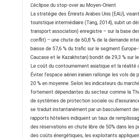
L’éclipse du stop-over au Moyen-Orient
La stratégie des Émirats Arabes Unis (EAU), visant
touristique intermédiaire (Tang, 2014), subit un désa
transport association) enregistre – sur la base 
conflit) – une chute de 60,8 % de la demande inte
baisse de 57,6 % du trafic sur le segment Europe-Mo
Caucase et le Kazakhstan) bondit de 29,3 % sur l
Le coût du contournement asiatique et la réalité d
Éviter l’espace aérien iranien rallonge les vols de 
20 % en moyenne. Selon les indicateurs du march
fortement dépendantes du secteur comme la Thaï
de systèmes de protection sociale ou d’assurance
se traduit instantanément par un basculement des
rapports hôteliers indiquent un taux de rempliss
des réservations en chute libre de 50% dans les 
des coûts énergétiques, les exploitants applique