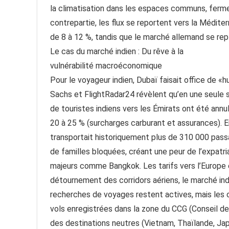
la climatisation dans les espaces communs, fermet
contrepartie, les flux se reportent vers la Médite
de 8 à 12 %, tandis que le marché allemand se repli
Le cas du marché indien : Du rêve à la
vulnérabilité macroéconomique
Pour le voyageur indien, Dubaï faisait office d
Sachs et FlightRadar24 révèlent qu’en une seule s
de touristes indiens vers les Émirats ont été annu
20 à 25 % (surcharges carburant et assurances). En
transportait historiquement plus de 310 000 passag
de familles bloquées, créant une peur de l’expatri
majeurs comme Bangkok. Les tarifs vers l’Europe
détournement des corridors aériens, le marché indi
recherches de voyages restent actives, mais les 
vols enregistrées dans la zone du CCG (Conseil de
des destinations neutres (Vietnam, Thaïlande, Jap