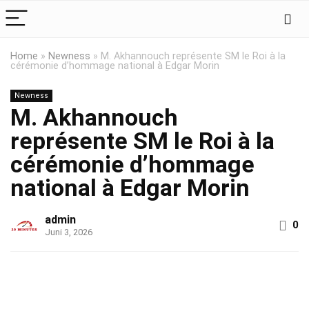
Home
»
Newness
»
M. Akhannouch représente SM le Roi à la
cérémonie d’hommage national à Edgar Morin
Newness
M. Akhannouch
représente SM le Roi à la
cérémonie d’hommage
national à Edgar Morin
admin
0
Juni 3, 2026