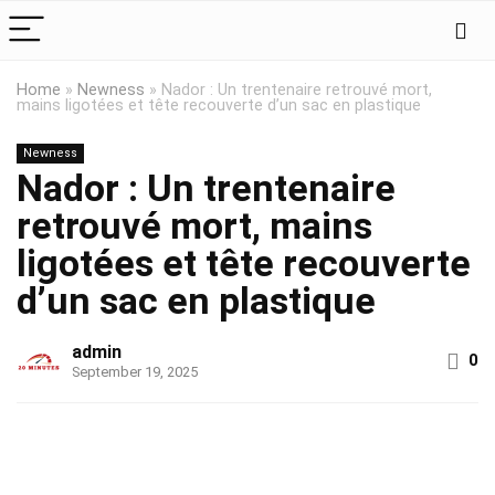
Home
»
Newness
»
Nador : Un trentenaire retrouvé mort,
mains ligotées et tête recouverte d’un sac en plastique
Newness
Nador : Un trentenaire
retrouvé mort, mains
ligotées et tête recouverte
d’un sac en plastique
admin
0
September 19, 2025