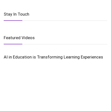
Stay In Touch
Featured Videos
AI in Education is Transforming Learning Experiences
Harnessing the Power of Wind Energy
The Golden Gate’s Timeless Majesty