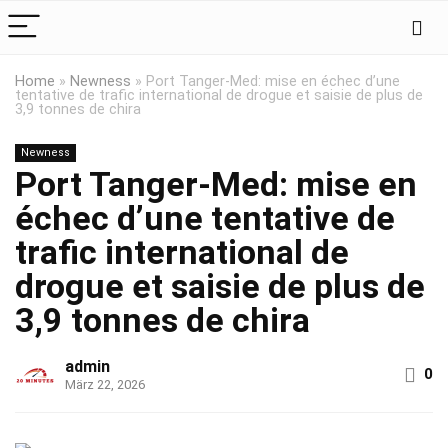
Home
»
Newness
»
Port Tanger-Med: mise en échec d’une
tentative de trafic international de drogue et saisie de plus de
3,9 tonnes de chira
Newness
Port Tanger-Med: mise en
échec d’une tentative de
trafic international de
drogue et saisie de plus de
3,9 tonnes de chira
admin
0
März 22, 2026