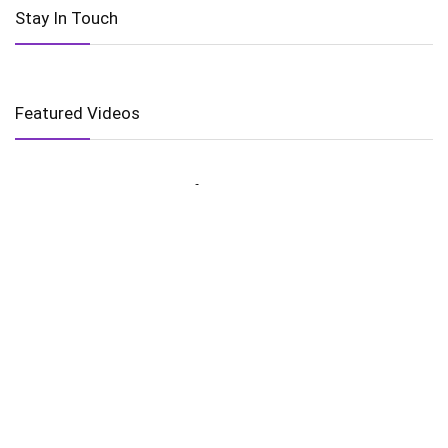
Stay In Touch
Featured Videos
AI in Education is Transforming Learning Experiences
Harnessing the Power of Wind Energy
The Golden Gate’s Timeless Majesty