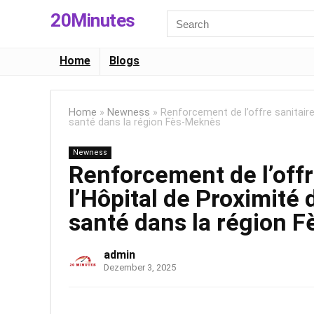
20Minutes
Search
for:
Home
Blogs
Home
»
Newness
»
Renforcement de l’offre sanitaire
santé dans la région Fès-Meknès
Newness
Renforcement de l’offr
l’Hôpital de Proximité 
santé dans la région 
admin
Dezember 3, 2025