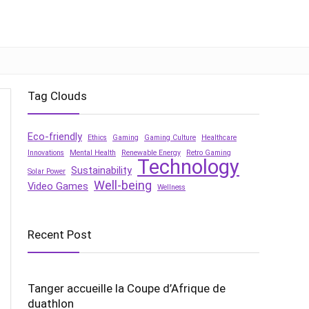
Tag Clouds
Eco-friendly
Ethics
Gaming
Gaming Culture
Healthcare
Innovations
Mental Health
Renewable Energy
Retro Gaming
Technology
Sustainability
Solar Power
Well-being
Video Games
Wellness
Recent Post
Tanger accueille la Coupe d’Afrique de
duathlon