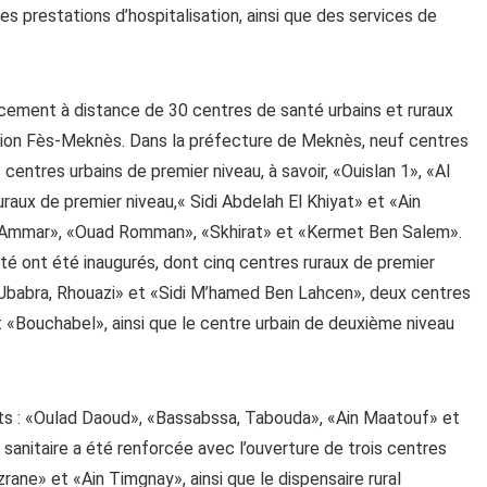
s prestations d’hospitalisation, ainsi que des services de
cement à distance de 30 centres de santé urbains et ruraux
région Fès-Meknès. Dans la préfecture de Meknès, neuf centres
centres urbains de premier niveau, à savoir, «Ouislan 1», «Al
raux de premier niveau,« Sidi Abdelah El Khiyat» et «Ain
Bni Ammar», «Ouad Romman», «Skhirat» et «Kermet Ben Salem».
té ont été inaugurés, dont cinq centres ruraux de premier
«Jbabra, Rhouazi» et «Sidi M’hamed Ben Lahcen», deux centres
 «Bouchabel», ainsi que le centre urbain de deuxième niveau
rts : «Oulad Daoud», «Bassabssa, Tabouda», «Ain Maatouf» et
 sanitaire a été renforcée avec l’ouverture de trois centres
ane» et «Ain Timgnay», ainsi que le dispensaire rural