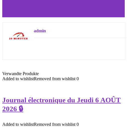
Air defense: Morocco’s Royal Armed Forces strengthen
mobile capabilities against drones and loitering
munitions
admin
Verwandte Produkte
Added to wishlist
Removed from wishlist
0
Journal électronique du Jeudi 6 AOÛT
2026 🔒
Added to wishlist
Removed from wishlist
0