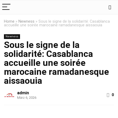
Home
»
Newness
»
Sous le signe de la solidarité: Casablanca
accueille une soirée marocaine ramadanesque aissaouia
Newness
Sous le signe de la
solidarité: Casablanca
accueille une soirée
marocaine ramadanesque
aissaouia
admin
0
März 6, 2026