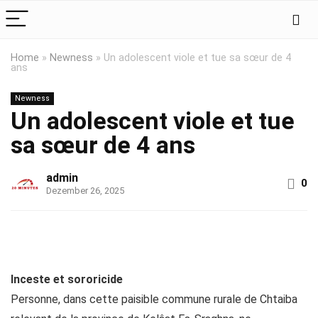
Home
»
Newness
»
Un adolescent viole et tue sa sœur de 4
ans
Newness
Un adolescent viole et tue
sa sœur de 4 ans
admin
0
Dezember 26, 2025
Inceste et sororicide
Personne, dans cette paisible commune rurale de Chtaiba