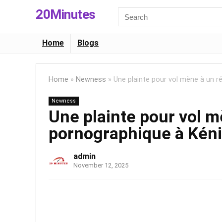
20Minutes
Search
for:
Home
Blogs
Home
»
Newness
»
Une plainte pour vol mène à un r
Newness
Une plainte pour vol 
pornographique à Kéni
admin
November 12, 2025