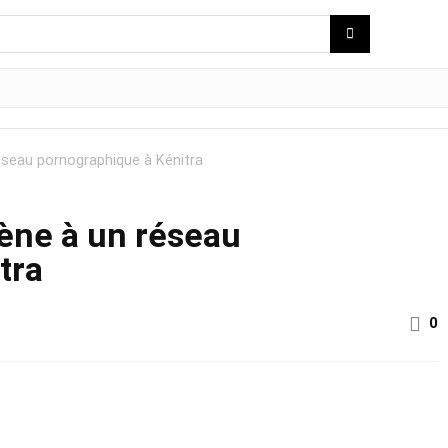
éseau pornographique à Kénitra
mène à un réseau
tra
0