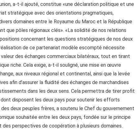
nion, a-t-il ajouté, constitue «une déclaration politique et une
riat stratégique avec des orientations pragmatiques,
s divers domaines entre le Royaume du Maroc et la République
ant que pôles régionaux clés». «La solidité de nos relations
 positions concernant les questions stratégiques de nos deux
 réalisation de ce partenariat modèle escompté nécessite
 valeur des échanges commerciaux bilatéraux, tout en tirant
ique riche. Cela exige, a-t-il souligné, une mise en œuvre
ange, aux niveaux régional et continental, ainsi que la levée
ives afin d’assurer la fluidité des échanges de marchandises
vestissements dans les deux sens. Cela permettra de tirer profit
dont disposent les deux pays pour soutenir les efforts
é des deux peuples frères, a soutenu le Chef du gouvernement
nomique souhaitée entre les deux pays, fondée sur le principe
t des perspectives de coopération à plusieurs domaines.