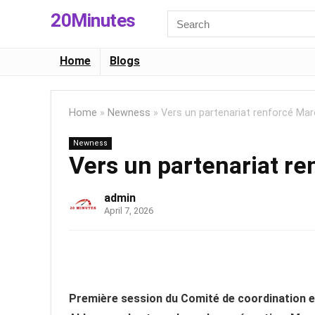
20Minutes
Search
for:
Home
Blogs
Home
»
Newness
»
Vers un partenariat renforcé Ma
Newness
Vers un partenariat r
admin
April 7, 2026
Première session du Comité de coordination et