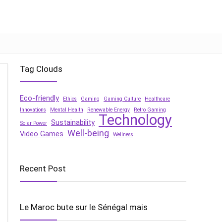
Tag Clouds
Eco-friendly
Ethics
Gaming
Gaming Culture
Healthcare
Innovations
Mental Health
Renewable Energy
Retro Gaming
Technology
Sustainability
Solar Power
Well-being
Video Games
Wellness
Recent Post
Le Maroc bute sur le Sénégal mais