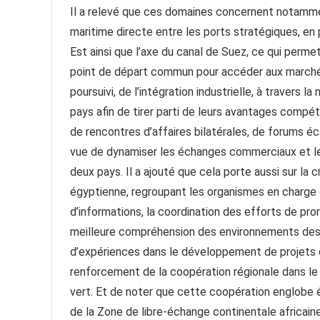
Il a relevé que ces domaines concernent notamme
maritime directe entre les ports stratégiques, en 
Est ainsi que l’axe du canal de Suez, ce qui perm
point de départ commun pour accéder aux marchés a
poursuivi, de l’intégration industrielle, à travers
pays afin de tirer parti de leurs avantages compéti
de rencontres d’affaires bilatérales, de forums éc
vue de dynamiser les échanges commerciaux et l
deux pays. Il a ajouté que cela porte aussi sur l
égyptienne, regroupant les organismes en charge d
d’informations, la coordination des efforts de pro
meilleure compréhension des environnements des a
d’expériences dans le développement de projets d’é
renforcement de la coopération régionale dans l
vert. Et de noter que cette coopération englobe 
de la Zone de libre-échange continentale africain