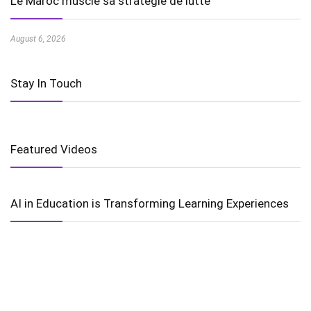
Le Maroc muscle sa stratégie de lutte
August 6, 2026
Stay In Touch
Featured Videos
AI in Education is Transforming Learning Experiences
Harnessing the Power of Wind Energy