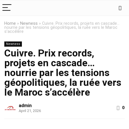
Home
»
Newness
»
Cuivre. Prix records, projets en cascade…
nourrie par les tensions géopolitiques, la ruée vers le Maroc
s’accélère
Newness
Cuivre. Prix records,
projets en cascade…
nourrie par les tensions
géopolitiques, la ruée vers
le Maroc s’accélère
admin
0
April 21, 2026