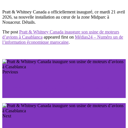
Pratt & Whitney Canada a officiellement inauguré, ce mardi 21 avril
2026, sa nouvelle installation au cœur de la zone Midparc à
Nouaceur. Détails.
The post
Pratt & Whitney Canada inaugure son usine de moteurs
d’avions à Casablanca
appeared first on
Médias24 – Numéro un de
l’information économique marocaine
.
Previous
Elle réunira un large écosystème d’acteurs / Première
édition de TIQQA D’OR : Hommage à plusieurs
parcours remarquables
Next
Cuivre. Prix records, projets en cascade… nourrie par