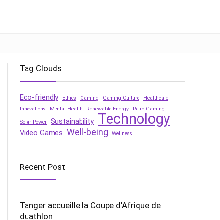
Tag Clouds
Eco-friendly
Ethics
Gaming
Gaming Culture
Healthcare
Innovations
Mental Health
Renewable Energy
Retro Gaming
Technology
Sustainability
Solar Power
Well-being
Video Games
Wellness
Recent Post
Tanger accueille la Coupe d’Afrique de
duathlon