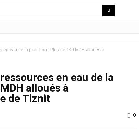
 en eau de la pollution : Plus de 140 MDH alloués à
 ressources en eau de la
0 MDH alloués à
e de Tiznit
0