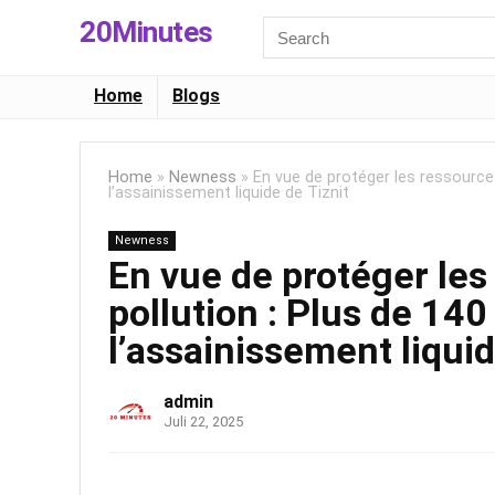
20Minutes
Search
for:
Home
Blogs
Home
»
Newness
»
En vue de protéger les ressources
l’assainissement liquide de Tiznit
Newness
En vue de protéger les
pollution : Plus de 14
l’assainissement liquid
admin
Juli 22, 2025