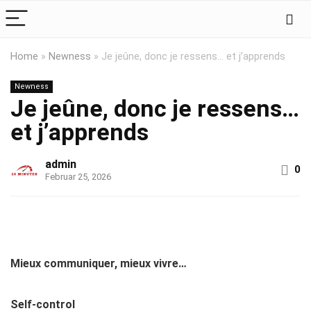
Home
»
Newness
»
Je jeûne, donc je ressens… et j’apprends
Newness
Je jeûne, donc je ressens…
et j’apprends
admin
0
Februar 25, 2026
Mieux communiquer, mieux vivre…
Self-control