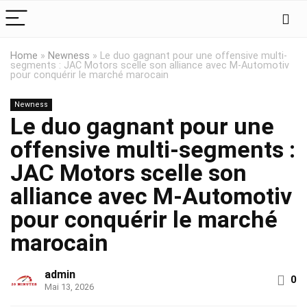
Home
»
Newness
»
Le duo gagnant pour une offensive multi-
segments : JAC Motors scelle son alliance avec M-Automotiv
pour conquérir le marché marocain
Newness
Le duo gagnant pour une
offensive multi-segments :
JAC Motors scelle son
alliance avec M-Automotiv
pour conquérir le marché
marocain
admin
0
Mai 13, 2026