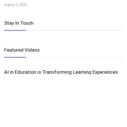
August 7, 2026
Stay In Touch
Featured Videos
AI in Education is Transforming Learning Experiences
Harnessing the Power of Wind Energy
The Golden Gate’s Timeless Majesty